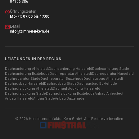
04166 386
Öffnungszeiten
Mo-Fr: 07:00 bis 17:00
E-Mail
info@zimmerei-kern.de
LEISTUNGEN IN DER REGION
Dachsanierung
Ahlerstedt
Dachsanierung
Harsefeld
Dachsanierung
Stade
Dachsanierung
Buxtehude
Dachreparatur
Ahlerstedt
Dachreparatur
Harsefeld
Dachreparatur
Stade
Dachreparatur
Buxtehude
Dachausbau
Ahlerstedt
Dachausbau
Harsefeld
Dachausbau
Stade
Dachausbau
Buxtehude
Dachaufstockung
Ahlerstedt
Dachaufstockung
Harsefeld
Dachaufstockung
Stade
Dachaufstockung
Buxtehude
Anbau
Ahlerstedt
Anbau
Harsefeld
Anbau
Stade
Anbau
Buxtehude
©
2026
Holzbaumanufaktur Kern GmbH. Alle Rechte vorbehalten.