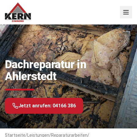
Dachreparatur in
Ahlerstedt
Jetzt anrufen:
04166 386
Startseite
/
Leistungen
/
Reparaturarbeiten
/