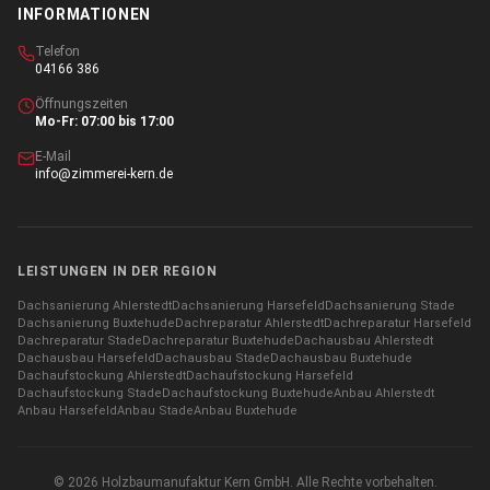
INFORMATIONEN
Telefon
04166 386
Öffnungszeiten
Mo-Fr: 07:00 bis 17:00
E-Mail
info@zimmerei-kern.de
LEISTUNGEN IN DER REGION
Dachsanierung
Ahlerstedt
Dachsanierung
Harsefeld
Dachsanierung
Stade
Dachsanierung
Buxtehude
Dachreparatur
Ahlerstedt
Dachreparatur
Harsefeld
Dachreparatur
Stade
Dachreparatur
Buxtehude
Dachausbau
Ahlerstedt
Dachausbau
Harsefeld
Dachausbau
Stade
Dachausbau
Buxtehude
Dachaufstockung
Ahlerstedt
Dachaufstockung
Harsefeld
Dachaufstockung
Stade
Dachaufstockung
Buxtehude
Anbau
Ahlerstedt
Anbau
Harsefeld
Anbau
Stade
Anbau
Buxtehude
©
2026
Holzbaumanufaktur Kern GmbH. Alle Rechte vorbehalten.